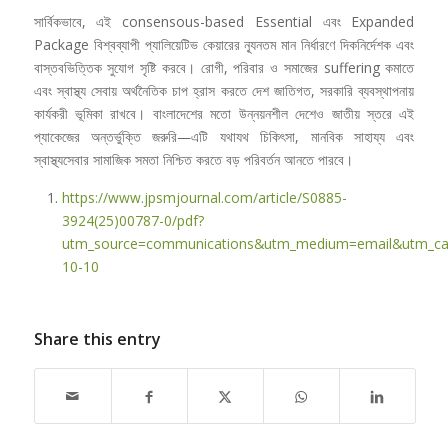
সার্বিকভাবে, এই consensous-based Essential এবং Expanded
Package বিশ্বব্যাপী প্যালিয়েটিভ কেয়ারের ন্যূনতম মান নির্ধারণে দিকনির্দেশক এবং
বাস্তবভিত্তিক সুযোগ সৃষ্টি করবে। রোগী, পরিবার ও সমাজের suffering কমাতে
এবং স্বাস্থ্য সেবায় অর্থনৈতিক চাপ হ্রাস করতে দেশ জাতিগত, সরকারি ব্যবস্থাপনায়
কার্যকরী ভূমিকা রাখবে। বাংলাদেশের মতো উন্নয়নশীল দেশেও জাতীয় স্তরে এই
প্যাকেজের অন্তর্ভুক্তি জরুরি—এটি যথাযথ চিকিৎসা, মানবিক সাহায্য এবং
স্বাস্থ্যসেবার সামাজিক সমতা নিশ্চিত করতে বড় পরিবর্তন আনতে পারবে।
https://www.jpsmjournal.com/article/S0885-
3924(25)00787-0/pdf?
utm_source=communications&utm_medium=email&utm_campai
10-10
Share this entry