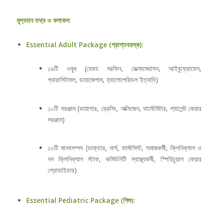
মূল্যবান তথ্য ও ফলাফল:
Essential Adult Package (প্রাপ্তবয়স্ক):
১৯টি ওষুধ (যেমন: মরফিন, ডেক্সামেথাসন, আইবুফ্রোফেন,
প্যারাসিটামল, ডায়াজেপাম, হ্যালোপেরিডল ইত্যাদি)
১০টি সরঞ্জাম (ডায়াপার, ড্রেসিং, অক্সিজেন, থার্মোমিটার, প্যাশেন্ট কেয়ার
সরঞ্জাম)
১০টি মানবসম্পদ (ডাক্তার, নার্স, ফার্মাসিস্ট, সমাজকর্মী, ক্লিনিক্যাল ও
নন ক্লিনিক্যাল স্টাফ, কমিউনিটি স্বাস্থ্যকর্মী, স্পিরিচুয়াল কেয়ার
প্রোভাইডার)
Essential Pediatric Package (শিশু):