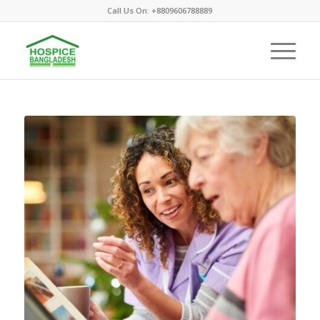
Call Us On: +8809606788889