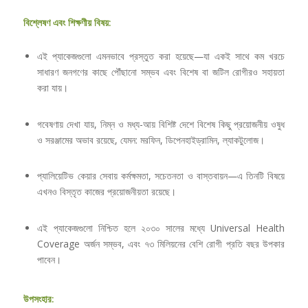
বিশ্লেষণ এবং শিক্ষণীয় বিষয়:
এই প্যাকেজগুলো এমনভাবে প্রস্তুত করা হয়েছে—যা একই সাথে কম খরচে
সাধারণ জনগণের কাছে পৌঁছানো সম্ভব এবং বিশেষ বা জটিল রোগীরও সহায়তা
করা যায়।
গবেষণায় দেখা যায়, নিম্ন ও মধ্য-আয় বিশিষ্ট দেশে বিশেষ কিছু প্রয়োজনীয় ওষুধ
ও সরঞ্জামের অভাব রয়েছে, যেমন: মরফিন, ডিপেনহাইড্রামিন, ল্যাকটুলোজ।
প্যালিয়েটিভ কেয়ার সেবায় কর্মক্ষমতা, সচেতনতা ও বাস্তবায়ন—এ তিনটি বিষয়ে
এখনও বিস্তৃত কাজের প্রয়োজনীয়তা রয়েছে।
এই প্যাকেজগুলো নিশ্চিত হলে ২০৩০ সালের মধ্যে Universal Health
Coverage অর্জন সম্ভব, এবং ৭৩ মিলিয়নের বেশি রোগী প্রতি বছর উপকার
পাবেন।
উপসংহার: