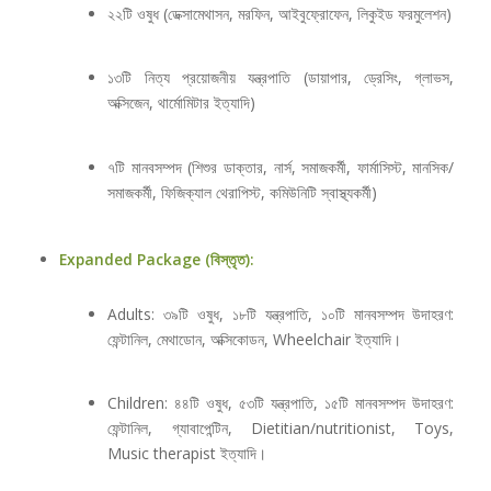
২২টি ওষুধ (ডেক্সামেথাসন, মরফিন, আইবুফ্রোফেন, লিকুইড ফরমুলেশন)
১৩টি নিত্য প্রয়োজনীয় যন্ত্রপাতি (ডায়াপার, ড্রেসিং, গ্লাভস,
অক্সিজেন, থার্মোমিটার ইত্যাদি)
৭টি মানবসম্পদ (শিশুর ডাক্তার, নার্স, সমাজকর্মী, ফার্মাসিস্ট, মানসিক/
সমাজকর্মী, ফিজিক্যাল থেরাপিস্ট, কমিউনিটি স্বাস্থ্যকর্মী)
Expanded Package (বিস্তৃত):
Adults: ৩৯টি ওষুধ, ১৮টি যন্ত্রপাতি, ১০টি মানবসম্পদ উদাহরণ:
ফেন্টানিল, মেথাডোন, অক্সিকোডন, Wheelchair ইত্যাদি।
Children: ৪৪টি ওষুধ, ৫৩টি যন্ত্রপাতি, ১৫টি মানবসম্পদ উদাহরণ:
ফেন্টানিল, গ্যাবাপেন্টিন, Dietitian/nutritionist, Toys,
Music therapist ইত্যাদি।