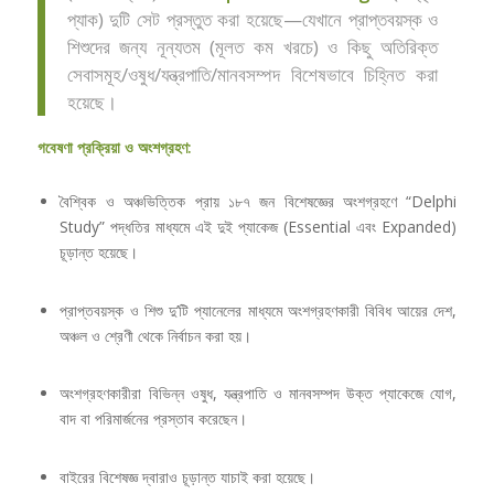
প্যাক) দুটি সেট প্রস্তুত করা হয়েছে—যেখানে প্রাপ্তবয়স্ক ও
শিশুদের জন্য নূন্যতম (মূলত কম খরচে) ও কিছু অতিরিক্ত
সেবাসমূহ/ওষুধ/যন্ত্রপাতি/মানবসম্পদ বিশেষভাবে চিহ্নিত করা
হয়েছে।
গবেষণা প্রক্রিয়া ও অংশগ্রহণ:
বৈশ্বিক ও অঞ্চভিত্তিক প্রায় ১৮৭ জন বিশেষজ্ঞের অংশগ্রহণে “Delphi
Study” পদ্ধতির মাধ্যমে এই দুই প্যাকেজ (Essential এবং Expanded)
চূড়ান্ত হয়েছে।
প্রাপ্তবয়স্ক ও শিশু দু’টি প্যানেলের মাধ্যমে অংশগ্রহণকারী বিবিধ আয়ের দেশ,
অঞ্চল ও শ্রেণী থেকে নির্বাচন করা হয়।
অংশগ্রহণকারীরা বিভিন্ন ওষুধ, যন্ত্রপাতি ও মানবসম্পদ উক্ত প্যাকেজে যোগ,
বাদ বা পরিমার্জনের প্রস্তাব করেছেন।
বাইরের বিশেষজ্ঞ দ্বারাও চূড়ান্ত যাচাই করা হয়েছে।