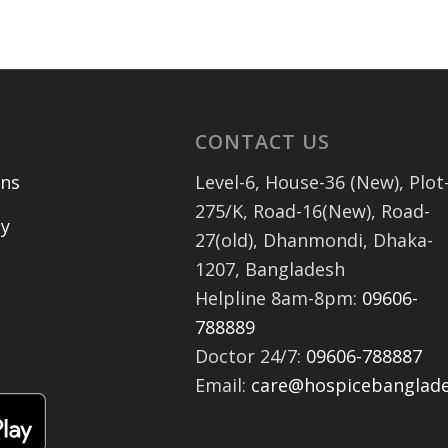
N
CONTACT US
ons
Level-6, House-36 (New), Plot
275/K, Road-16(New), Road-
cy
27(old), Dhanmondi, Dhaka-
1207, Bangladesh
Helpline 8am-8pm:
09606-
788889
Doctor 24/7:
09606-788887
Email:
care@hospicebanglad