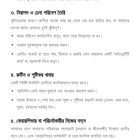
৩. নিরাপদ ও চেনা পরিবেশ তৈরি
স্মৃতিভ্রমের কারণে রোগীরা অনেক সময় ঘর থেকে বের হয়ে হারিয়ে যান, যা আমাদের
দেশের ব্যস্ত রাস্তায় খুবই ঝুঁকিপূর্ণ।
ঘরের পরিবেশ অপরিবর্তিত রাখুন, যাতে তারা বিভ্রান্ত না হন।
দরজায় সুরক্ষামূলক লক ব্যবহার করুন।
রোগীর পকেটে বা হাতে নাম, ঠিকানা ও জরুরি ফোন নম্বরসহ একটি ‘আইডেন্টিটি
কার্ড’ বা ব্রেসলেট লিখে রাখুন।
৪. রুটিন ও পুষ্টিকর খাবার
একটি নির্দিষ্ট দিনলিপি রোগীকে মানসিকভাবে শান্ত রাখে।
প্রতিদিন একই সময়ে ঘুমানো এবং খাওয়ার অভ্যাস করান।
সহজে চিবানো ও গেলা যায় এমন সুষম ও পুষ্টিকর বাঙালি খাবার (যেমন- নরম ভাত,
স্যুপ, চটকানো সবজি) দিন।
৫. কেয়ারগিভার বা পরিচর্যাকারীর নিজের যত্ন
আমাদের দেশে সাধারণত পরিবারের সদস্যরাই (সন্তান বা জীবনসঙ্গী) দিনরাত রোগীর
যত্ন নেন। একে ‘কেয়ারগিভার বার্নআউট’ বা চরম মানসিক ক্লান্তি বলা হয়।