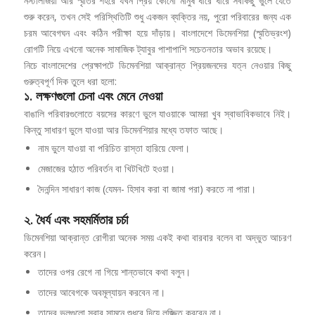
নস্টালজিয়া আর স্মৃতির শহরে যখন প্রিয় কোনো মানুষ ধীরে ধীরে সবকিছু ভুলে যেতে
শুরু করেন, তখন সেই পরিস্থিতিটি শুধু একজন ব্যক্তির নয়, পুরো পরিবারের জন্য এক
চরম আবেগঘন এবং কঠিন পরীক্ষা হয়ে দাঁড়ায়। বাংলাদেশে ডিমেনশিয়া (স্মৃতিভ্রংশ)
রোগটি নিয়ে এখনো অনেক সামাজিক ট্যাবুর পাশাপাশি সচেতনতার অভাব রয়েছে।
নিচে বাংলাদেশের প্রেক্ষাপটে ডিমেনশিয়া আক্রান্ত প্রিয়জনদের যত্ন নেওয়ার কিছু
গুরুত্বপূর্ণ দিক তুলে ধরা হলো:
১. লক্ষণগুলো চেনা এবং মেনে নেওয়া
বাঙালি পরিবারগুলোতে বয়সের কারণে ভুলে যাওয়াকে আমরা খুব স্বাভাবিকভাবে নিই।
কিন্তু সাধারণ ভুলে যাওয়া আর ডিমেনশিয়ার মধ্যে তফাত আছে।
নাম ভুলে যাওয়া বা পরিচিত রাস্তা হারিয়ে ফেলা।
মেজাজের হঠাত পরিবর্তন বা খিটখিটে হওয়া।
দৈনন্দিন সাধারণ কাজ (যেমন- হিসাব করা বা জামা পরা) করতে না পারা।
২. ধৈর্য এবং সহমর্মিতার চর্চা
ডিমেনশিয়া আক্রান্ত রোগীরা অনেক সময় একই কথা বারবার বলেন বা অদ্ভুত আচরণ
করেন।
তাদের ওপর রেগে না গিয়ে শান্তভাবে কথা বলুন।
তাদের আবেগকে অবমূল্যায়ন করবেন না।
তাদের ভুলগুলো সবার সামনে শুধরে দিয়ে লজ্জিত করবেন না।