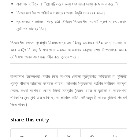
একা সব দায়িত্ব না নিয়ে পরিবারের অন্য সদস্যদের মধ্যে কাজ ভাগ করে নিন।
নিজের মানসিক ও শারীরিক স্বাস্থ্যের জন্য কিছুটা সময় বের করুন।
প্রয়োজনে বাংলাদেশে গড়ে ওঠা বিভিন্ন ডিমেনশিয়া সাপোর্ট গ্রুপ বা ডে-কেয়ার
সেন্টারের সাহায্য নিন।
ডিমেনশিয়া হয়তো পুরোপুরি নিরাময়যোগ্য নয়, কিন্তু আমাদের সঠিক যত্ন, ভালোবাসা
আর একটুখানি বাড়তি মনোযোগ একজন আক্রান্ত মানুষের শেষ দিনগুলোকে অনেক
বেশি সম্মানজনক এবং যন্ত্রণাহীন করে তুলতে পারে।
বাংলাদেশে ডিমেনশিয়া কেয়ার নিয়ে আপনার কোনো ব্যক্তিগত অভিজ্ঞতা বা সুনির্দিষ্ট
প্রশ্ন থাকলে আমাদের জানাতে পারেন। আপনার প্রিয়জনের বর্তমান শারীরিক অবস্থা
কেমন, অথবা আপনারা কোনো নির্দিষ্ট সমস্যার (যেমন- রাতে না ঘুমানো বা আচরণগত
পরিবর্তন) মুখোমুখি হচ্ছেন কি না, তা জানালে আমি সেই অনুযায়ী আরও সুনির্দিষ্ট পরামর্শ
দিতে পারব।
Share this entry